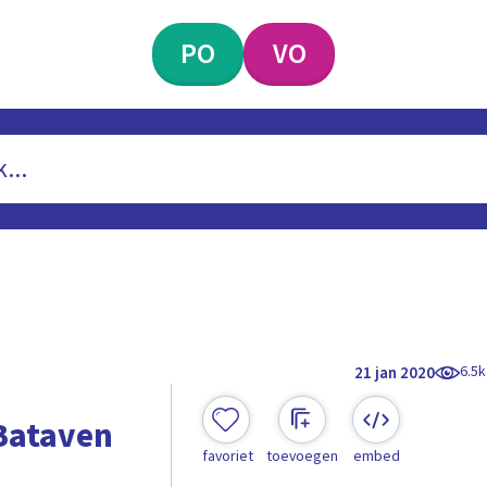
PO
VO
6.5k
21 jan 2020
Bataven
favoriet
toevoegen
embed