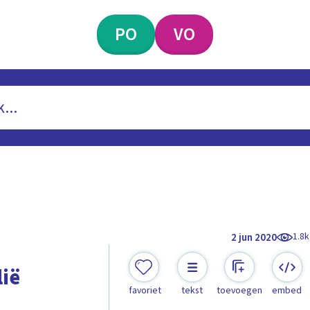
PO
VO
1.8k
2 jun 2020
lië
favoriet
tekst
toevoegen
embed