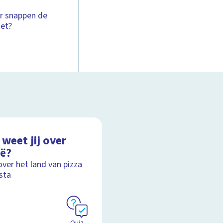
ar snappen de
iet?
weet jij over
ië?
over het land van pizza
sta