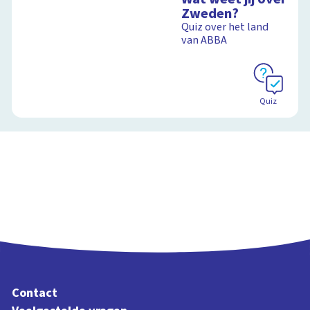
Ontdek hoe jouw
Zweden?
levensstijl invloed
Quiz over het land
heeft op de aarde
van ABBA
Schoolplaat
Quiz
Contact