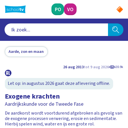
Ga
naar
PO
VO
hoofdinhoud
Aarde, zon en maan
26 aug 2013
tot 9 aug 2026
20.9k
Let op: in augustus 2026 gaat deze aflevering offline.
Exogene krachten
Aardrijkskunde voor de Tweede Fase
De aardkorst wordt voortdurend afgebroken als gevolg van
de exogene processen verwering, erosie en sedimentatie.
Hierbij spelen wind, water en ijs een grote rol.