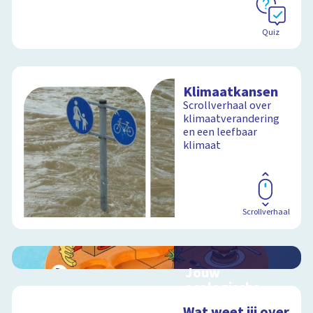
Quiz
Klimaatkansen
Scrollverhaal over
klimaatverandering
en een leefbaar
klimaat
Scrollverhaal
Jouw
ecologische
voetafdruk
Wat weet jij over