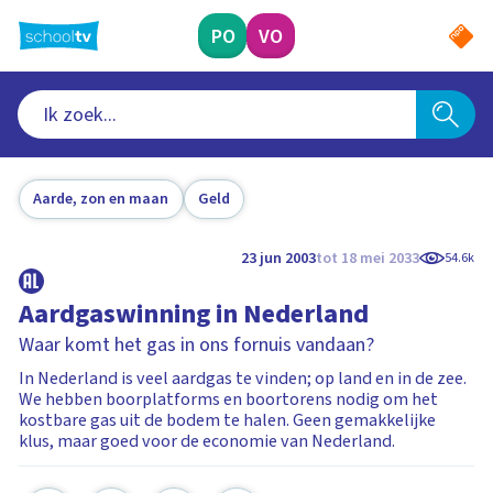
Ga
naar
PO
VO
hoofdinhoud
Aarde, zon en maan
Geld
23 jun 2003
tot 18 mei 2033
54.6k
Aardgaswinning in Nederland
Waar komt het gas in ons fornuis vandaan?
In Nederland is veel aardgas te vinden; op land en in de zee.
We hebben boorplatforms en boortorens nodig om het
kostbare gas uit de bodem te halen. Geen gemakkelijke
klus, maar goed voor de economie van Nederland.