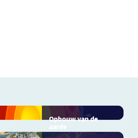
Opbouw van de
aarde
Interactieve schoolplaat over