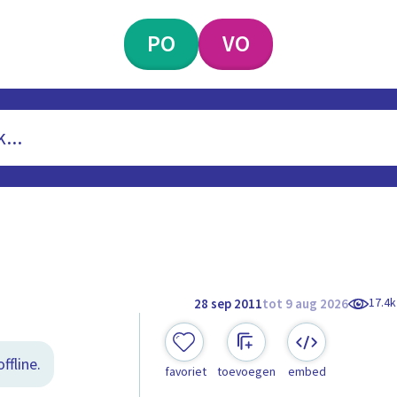
PO
VO
17.4k
28 sep 2011
tot 9 aug 2026
ffline.
favoriet
toevoegen
embed