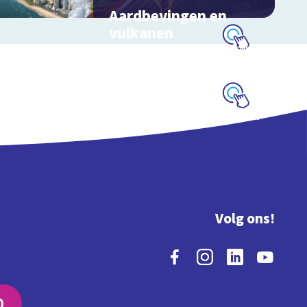
aardlagen
Aardbevingen en
vulkanen
Hoe ontstaan aardbevingen,
Schoolplaat
vulkanen en tsunami's?
Schoolplaat
Volg ons!
O