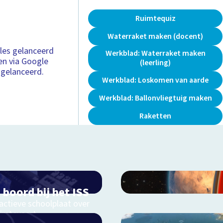
Ruimtequiz
Waterraket maken (docent)
les gelanceerd
Werkblad: Waterraket maken
en via Google
(leerling)
 gelanceerd.
Werkblad: Loskomen van aarde
Werkblad: Ballonvliegtuig maken
Raketten
 boord bij het ISS
actieve schoolplaat over
uimtevaart