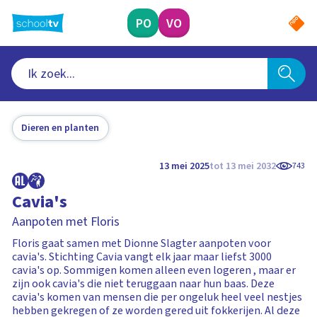
Ga
naar
PO
VO
hoofdinhoud
Dieren en planten
13 mei 2025
tot 13 mei 2032
743
Cavia's
Aanpoten met Floris
Floris gaat samen met Dionne Slagter aanpoten voor
cavia's. Stichting Cavia vangt elk jaar maar liefst 3000
cavia's op. Sommigen komen alleen even logeren , maar er
zijn ook cavia's die niet teruggaan naar hun baas. Deze
cavia's komen van mensen die per ongeluk heel veel nestjes
hebben gekregen of ze worden gered uit fokkerijen. Al deze