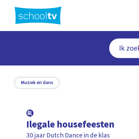
Ga
naar
hoofdinhoud
Muziek en dans
Ilegale housefeesten
30 jaar Dutch Dance in de klas