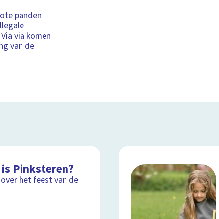
grote panden
llegale
 Via via komen
ing van de
 is Pinksteren?
 over het feest van de
t