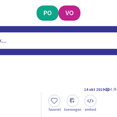
PO
VO
1.2k
14 okt 2019
favoriet
toevoegen
embed