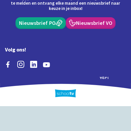
te melden en ontvang elke maand een nieuwsbrief naar
keuze in je inbox!
Nieuwsbrief PO
Nieuwsbrief VO
Volg ons!
Extra's
Schooltv biedt meer
Quiz
Schoolplaat
Tijd
dan video's! Ontdek