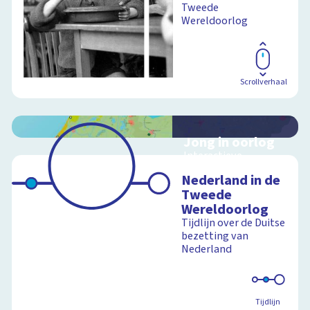
Tweede
Wereldoorlog
Scrollverhaal
Jong in oorlog
Interactieve
schoolplaat over
Nederland in de
Nederland tijdens de
Tweede
Tweede
Wereldoorlog
Wereldoorlog
Tijdlijn over de Duitse
bezetting van
Nederland
Schoolplaat
Tijdlijn