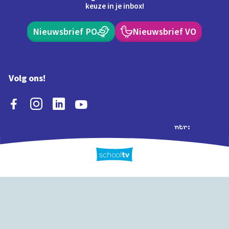
keuze in je inbox!
Nieuwsbrief PO
Nieuwsbrief VO
Volg ons!
Extra's
Schooltv biedt meer
Quiz
Schoolplaat
Tijd
dan video's! Ontdek
onze extra inhoud: