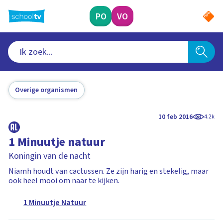
Ga
naar
PO
VO
hoofdinhoud
Overige organismen
10 feb 2016
4.2k
1 Minuutje natuur
Koningin van de nacht
Niamh houdt van cactussen. Ze zijn harig en stekelig, maar
ook heel mooi om naar te kijken.
1 Minuutje Natuur