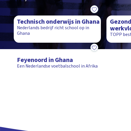
1:57
1:38
Technisch onderwijs in Ghana
Gezond
werkvl
Nederlands bedrijf richt school op in
Ghana
TOPP bestr
2:20
Feyenoord in Ghana
Een Nederlandse voetbalschool in Afrika