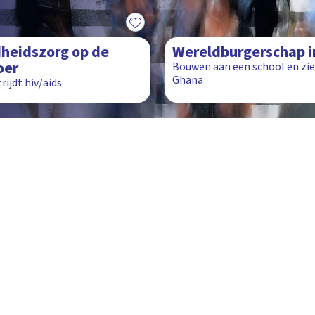
1:24
heidszorg op de
Wereldburgerschap i
oer
Bouwen aan een school en zie
Ghana
ijdt hiv/aids