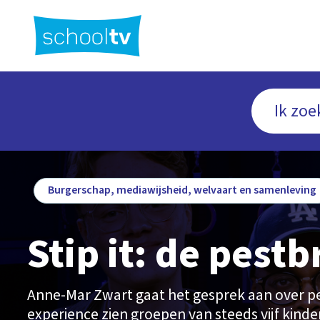
Ga
naar
hoofdinhoud
Burgerschap, mediawijsheid, welvaart en samenleving
Stip it: de pestbr
Anne-Mar Zwart gaat het gesprek aan over pe
experience zien groepen van steeds vijf kind