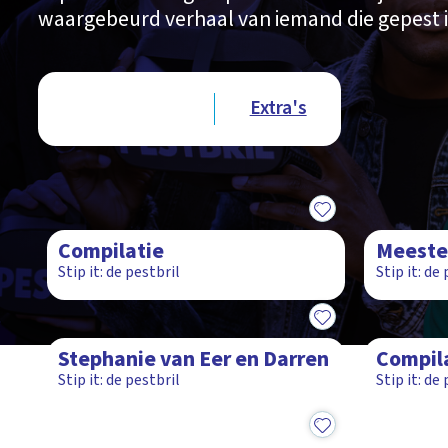
waargebeurd verhaal van iemand die gepest i
Type videos
Afleveringen
Extra's
17:27
17:12
Compilatie
Meeste
Stip it: de pestbril
Stip it: de
17:04
15:26
Stephanie van Eer en Darren
Compil
Stip it: de pestbril
Stip it: de
15:06
15:27