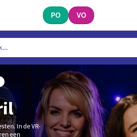
PO
VO
il
sten. In de VR-
eren een