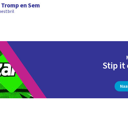
 Tromp en Sem
 pestbril
Stip it
Naa