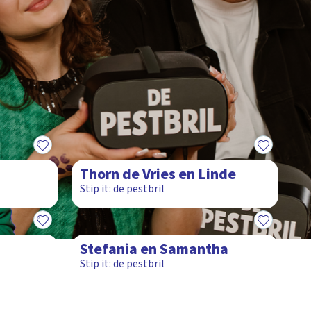
17:20
Thorn de Vries en Linde
Stip it: de pestbril
15:19
Stefania en Samantha
Stip it: de pestbril