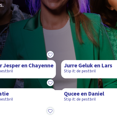
s.
17:31
r Jesper en Chayenne
Jurre Geluk en Lars
 pestbril
Stip it: de pestbril
14:54
atie
Qucee en Daniel
 pestbril
Stip it: de pestbril