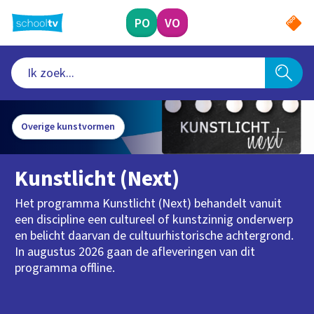
Ga
naar
PO
VO
hoofdinhoud
Overige kunstvormen
Kunstlicht (Next)
Het programma Kunstlicht (Next) behandelt vanuit
een discipline een cultureel of kunstzinnig onderwerp
en belicht daarvan de cultuurhistorische achtergrond.
In augustus 2026 gaan de afleveringen van dit
programma offline.