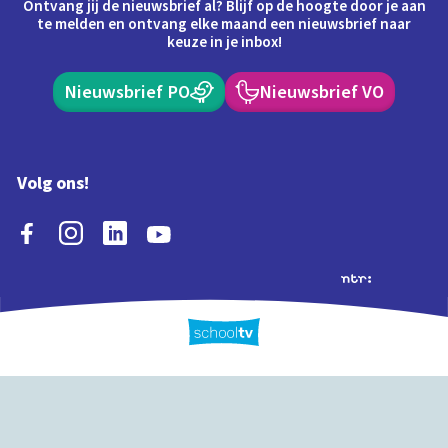
Ontvang jij de nieuwsbrief al? Blijf op de hoogte door je aan
te melden en ontvang elke maand een nieuwsbrief naar
keuze in je inbox!
Nieuwsbrief PO
Nieuwsbrief VO
Volg ons!
Extra's
Schooltv biedt meer
Quiz
Schoolplaat
Tijd