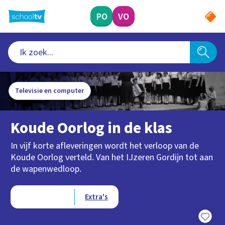
Ga
naar
PO
VO
hoofdinhoud
Televisie en computer
Koude Oorlog in de klas
In vijf korte afleveringen wordt het verloop van de
Koude Oorlog verteld. Van het IJzeren Gordijn tot aan
de wapenwedloop.
Type videos
Afleveringen
Extra's
8:08