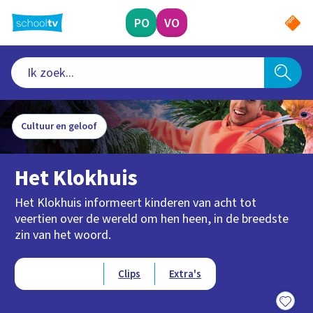
Ga
naar
PO
VO
hoofdinhoud
Cultuur en geloof
Het Klokhuis
Het Klokhuis informeert kinderen van acht tot
veertien over de wereld om hen heen, in de breedste
zin van het woord.
Type videos
Afleveringen
Clips
Extra's
15:25