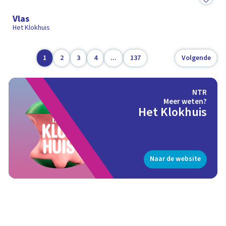
15:07
Vlas
Het Klokhuis
1
2
3
4
...
137
Volgende
NTR
Meer weten?
Het Klokhuis
Naar de website