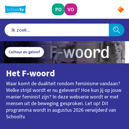
Ga
naar
PO
VO
hoofdinhoud
Cultuur en geloof
Het F-woord
Waar komt de dualiteit rondom feminisme vandaan?
Welke strijd wordt er nu geleverd? Hoe kun jij op jouw
manier feminist zijn? In deze webserie wordt er met
mensen uit de beweging gesproken. Let op! Dit
programma wordt in augustus 2026 verwijderd van
Schooltv.