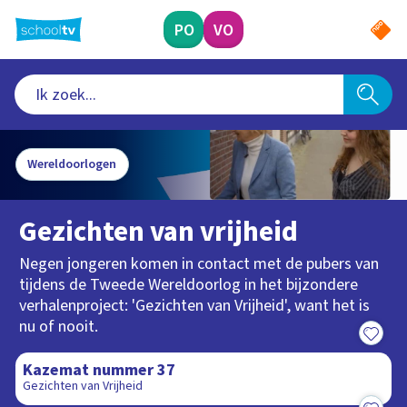
Ga
naar
PO
VO
hoofdinhoud
Wereldoorlogen
Gezichten van vrijheid
Negen jongeren komen in contact met de pubers van
tijdens de Tweede Wereldoorlog in het bijzondere
verhalenproject: 'Gezichten van Vrijheid', want het is
nu of nooit.
7:42
Kazemat nummer 37
Gezichten van Vrijheid