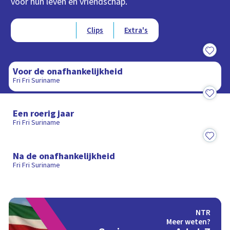
voor hun leven en vriendschap.
Type videos
Afleveringen
Clips
Extra's
17:58
Voor de onafhankelijkheid
Fri Fri Suriname
18:05
Een roerig jaar
Fri Fri Suriname
20:18
Na de onafhankelijkheid
Fri Fri Suriname
NTR
Meer weten?