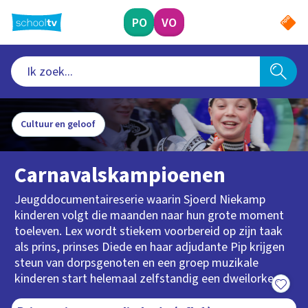
Ga
naar
PO
VO
hoofdinhoud
Cultuur en geloof
Carnavalskampioenen
Jeugddocumentaireserie waarin Sjoerd Niekamp
kinderen volgt die maanden naar hun grote moment
toeleven. Lex wordt stiekem voorbereid op zijn taak
als prins, prinses Diede en haar adjudante Pip krijgen
steun van dorpsgenoten en een groep muzikale
kinderen start helemaal zelfstandig een dweilorkest.
14:48