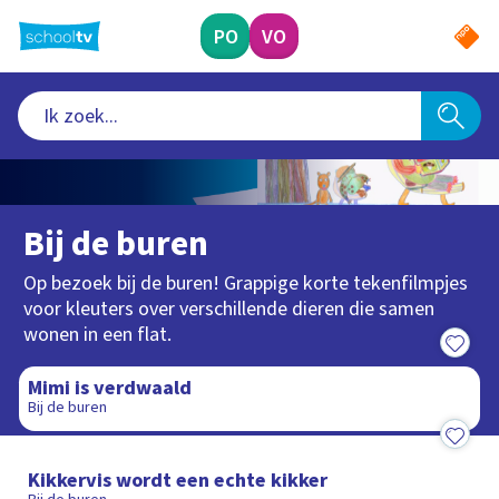
Ga
naar
PO
VO
hoofdinhoud
Bij de buren
Op bezoek bij de buren! Grappige korte tekenfilmpjes
voor kleuters over verschillende dieren die samen
wonen in een flat.
2:18
Mimi is verdwaald
Bij de buren
1:19
Kikkervis wordt een echte kikker