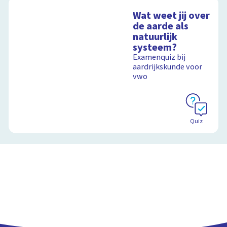
voetafdruk
Wat weet jij over
Ontdek hoe jouw
de aarde als
levensstijl invloed
natuurlijk
heeft op de aarde
systeem?
Examenquiz bij
aardrijkskunde voor
vwo
Schoolplaat
Quiz