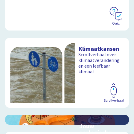
Quiz
Klimaatkansen
Scrollverhaal over
klimaatverandering
en een leefbaar
klimaat
Scrollverhaal
Jouw
ecologische