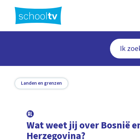
Ga
naar
hoofdinhoud
Landen en grenzen
Wat weet jij over Bosnië e
Herzegovina?