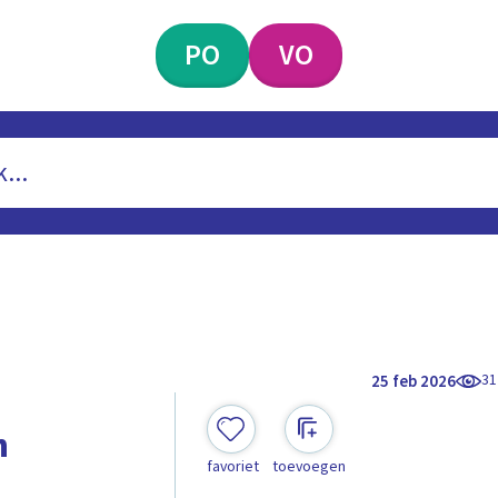
PO
VO
31
25 feb 2026
n
favoriet
toevoegen