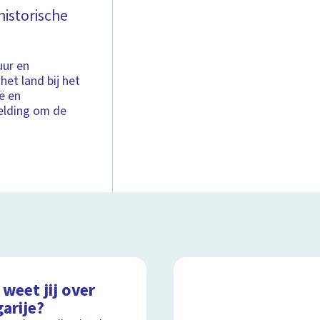
historische
uur en
het land bij het
ë en
eelding om de
weet jij over
arije?