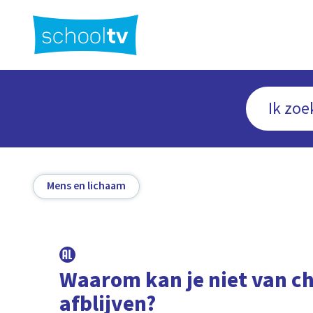
Ga
naar
hoofdinhoud
Mens en lichaam
Waarom kan je niet van c
afblijven?