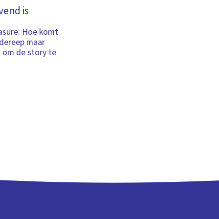
vend is
easure. Hoe komt
adereep maar
g om de story te