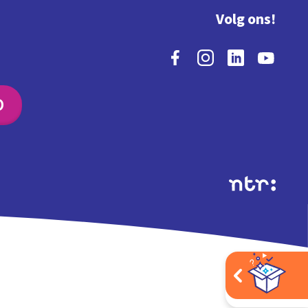
Volg ons!
O
Extra's