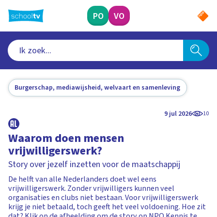
Ga
naar
PO
VO
hoofdinhoud
Burgerschap, mediawijsheid, welvaart en samenleving
9 jul 2026
10
Waarom doen mensen
vrijwilligerswerk?
Story over jezelf inzetten voor de maatschappij
De helft van alle Nederlanders doet wel eens
vrijwilligerswerk. Zonder vrijwilligers kunnen veel
organisaties en clubs niet bestaan. Voor vrijwilligerswerk
krijg je niet betaald, toch geeft het veel voldoening. Hoe zit
dat? Klik op de afbeelding om de story op NPO Kennis te