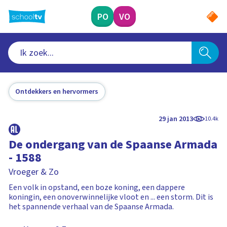
Ga
naar
PO
VO
hoofdinhoud
Ontdekkers en hervormers
29 jan 2013
10.4k
De ondergang van de Spaanse Armada
- 1588
Vroeger & Zo
Een volk in opstand, een boze koning, een dappere
koningin, een onoverwinnelijke vloot en ... een storm. Dit is
het spannende verhaal van de Spaanse Armada.