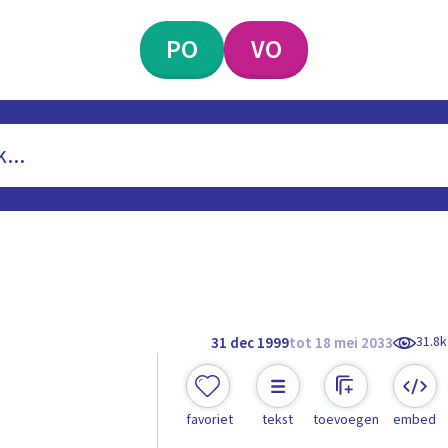
PO
VO
31.8k
31 dec 1999
tot 18 mei 2033
favoriet
tekst
toevoegen
embed