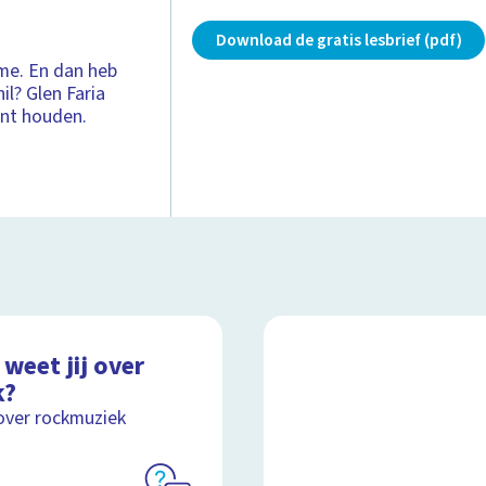
Download de gratis lesbrief (pdf)
tme. En dan heb
il? Glen Faria
unt houden.
weet jij over
k?
over rockmuziek