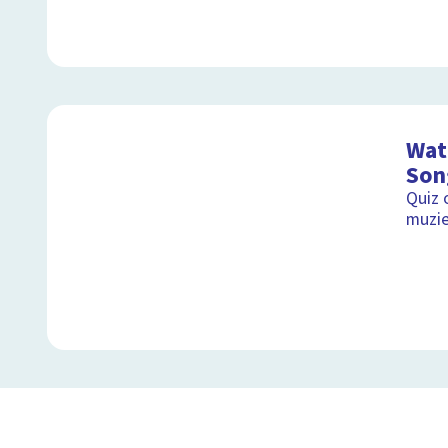
Wat 
Son
Quiz 
muzie