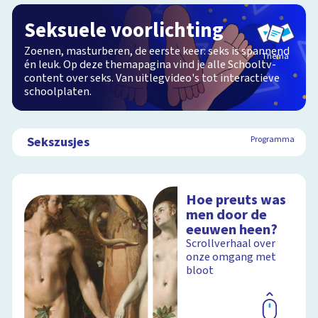
Seksuele voorlichting
Zoenen, masturberen, de eerste keer: seks is spannend
Thema
én leuk. Op deze themapagina vind je alle Schooltv-
content over seks. Van uitlegvideo's tot interactieve
schoolplaten.
Sekszusjes
Programma
Hoe preuts was
men door de
eeuwen heen?
Scrollverhaal over
onze omgang met
bloot