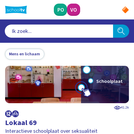
Ga
naar
PO
VO
hoofdinhoud
Mens en lichaam
Schoolplaat
41.2k
Lokaal 69
Interactieve schoolplaat over seksualiteit