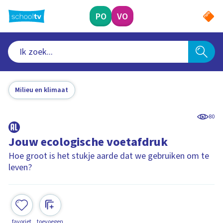
Ga
naar
PO
VO
hoofdinhoud
Milieu en klimaat
80
Jouw ecologische voetafdruk
Hoe groot is het stukje aarde dat we gebruiken om te
leven?
favoriet
toevoegen