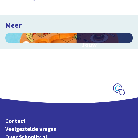
Meer
Jouw
ecologische
voetafdruk
Ontdek hoe jouw
levensstijl invloed
heeft op de aarde
Schoolplaat
Contact
Veelgestelde vragen
Over Schooltv.nl