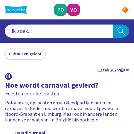
Ga
naar
PO
VO
hoofdinhoud
Cultuur en geloof
12 feb 2024
3k
Hoe wordt carnaval gevierd?
Feesten voor het vasten
Polonaises, optochten en verkleedpartijen horen bij
carnaval. In Nederland wordt carnaval vooral gevierd in
Noord-Brabant en Limburg. Maar ook in andere landen
kunnen ze er wat van. In Brazilië bijvoorbeeld.
Jeugdjournaal