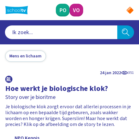
Ga
naar
PO
VO
hoofdinhoud
Mens en lichaam
24 jan 2022
351
Hoe werkt je biologische klok?
Story over je bioritme
Je biologische klok zorgt ervoor dat allerlei processen in je
lichaam op een bepaalde tijd gebeuren, zoals wakker
worden en honger krijgen. Superslim! Maar hoe werkt dat
precies? Klik op de afbeelding om de story te lezen.
NPO Kennis