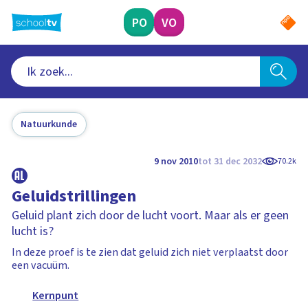
Ga
naar
PO
VO
hoofdinhoud
Natuurkunde
9 nov 2010
tot 31 dec 2032
70.2k
Geluidstrillingen
Geluid plant zich door de lucht voort. Maar als er geen
lucht is?
In deze proef is te zien dat geluid zich niet verplaatst door
een vacuüm.
Kernpunt