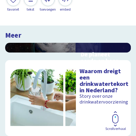
favoriet
tekst
toevoegen
embed
Meer
De planeet
aarde en haar
satelliet, de
Waarom dreigt
maan
een
Interactieve
drinkwatertekort
schoolplaat voorbij
in Nederland?
de dampkring
Story over onze
drinkwatervoorziening
Schoolplaat
Scrollverhaal