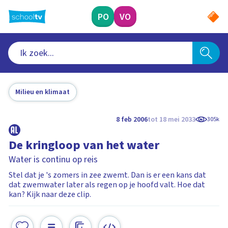
Ga
naar
PO
VO
hoofdinhoud
Milieu en klimaat
8 feb 2006
tot 18 mei 2033
305k
De kringloop van het water
Water is continu op reis
Stel dat je 's zomers in zee zwemt. Dan is er een kans dat
dat zwemwater later als regen op je hoofd valt. Hoe dat
kan? Kijk naar deze clip.