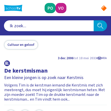
Ga
naar
PO
VO
hoofdinhoud
Cultuur en geloof
3 dec 2006
tot 18 mei 2033
81k
De kerstmisman
Een kleine jongen is op zoek naar Kerstmis
Volgens Tim is de kerstman iemand die Kerstmis met zich
meebrengt, dus moet hij eigenlijk: kerstmisman heten. Met
zijn moeder zoekt Tim op de drukke kerstmarkt naar de
kerstmisman... en Tim vindt hem ook...