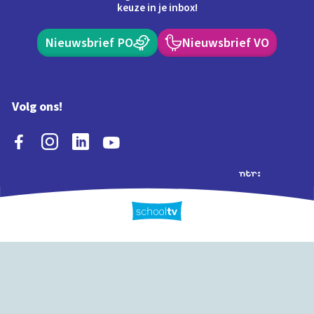
keuze in je inbox!
Nieuwsbrief PO
Nieuwsbrief VO
Volg ons!
Extra's
Schooltv biedt meer
Quiz
Schoolplaat
Tijd
dan video's! Ontdek
onze extra inhoud: