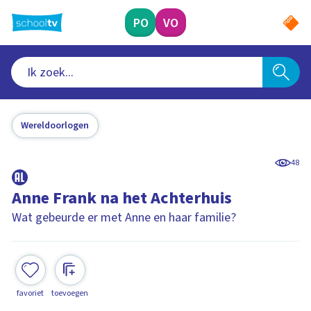
Ga
naar
PO
VO
hoofdinhoud
Wereldoorlogen
48
Anne Frank na het Achterhuis
Wat gebeurde er met Anne en haar familie?
favoriet
toevoegen