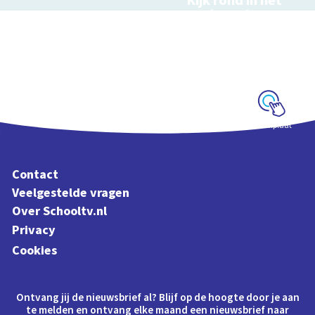
Kijk rond in het
Nationaal
Holocaust
Museum
NOS 360 graden-
special
Schoolplaat
Contact
Veelgestelde vragen
Over Schooltv.nl
Privacy
Cookies
Ontvang jij de nieuwsbrief al? Blijf op de hoogte door je aan
te melden en ontvang elke maand een nieuwsbrief naar