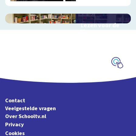
Lezen voor de
lijst
Hulp bij het
uitzoeken van een
boek voor de leeslijst
Schoolplaat
Contact
Veelgestelde vragen
Over Schooltv.nl
Privacy
Cookies