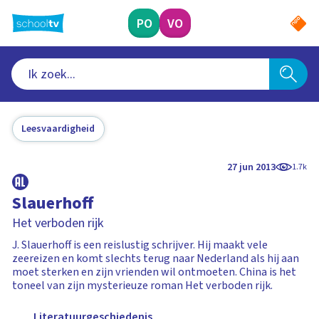
Ga
naar
PO
VO
hoofdinhoud
Leesvaardigheid
27 jun 2013
1.7k
Slauerhoff
Het verboden rijk
J. Slauerhoff is een reislustig schrijver. Hij maakt vele
zeereizen en komt slechts terug naar Nederland als hij aan
moet sterken en zijn vrienden wil ontmoeten. China is het
toneel van zijn mysterieuze roman Het verboden rijk.
Literatuurgeschiedenis