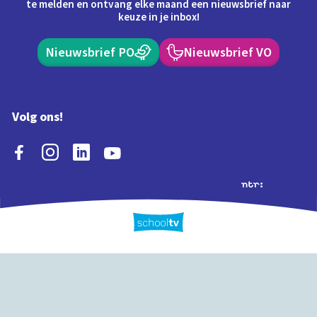
te melden en ontvang elke maand een nieuwsbrief naar
keuze in je inbox!
Nieuwsbrief PO
Nieuwsbrief VO
Volg ons!
Extra's
Schooltv biedt meer
Quiz
Schoolplaat
Tijd
dan video's! Ontdek