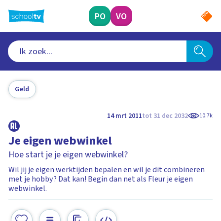
Ga
naar
PO
VO
hoofdinhoud
Geld
14 mrt 2011
tot 31 dec 2032
10.7k
Je eigen webwinkel
Hoe start je je eigen webwinkel?
Wil jij je eigen werktijden bepalen en wil je dit combineren
met je hobby? Dat kan! Begin dan net als Fleur je eigen
webwinkel.