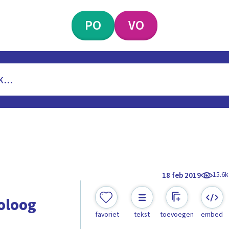
PO
VO
15.6k
18 feb 2019
oloog
favoriet
tekst
toevoegen
embed