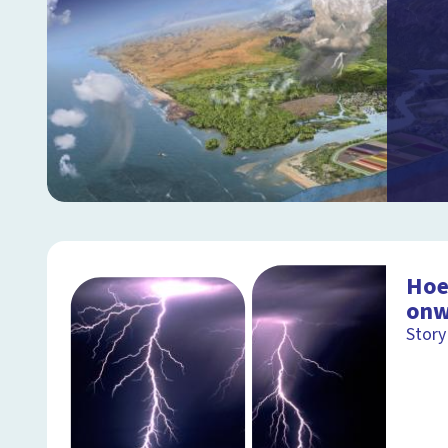
Hoe
onw
Story