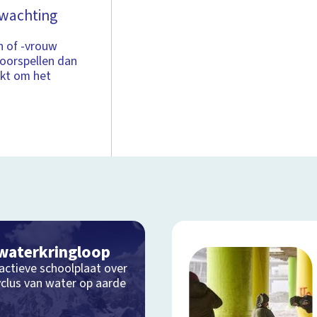
rwachting
n of -vrouw
oorspellen dan
ikt om het
waterkringloop
actieve schoolplaat over
yclus van water op aarde