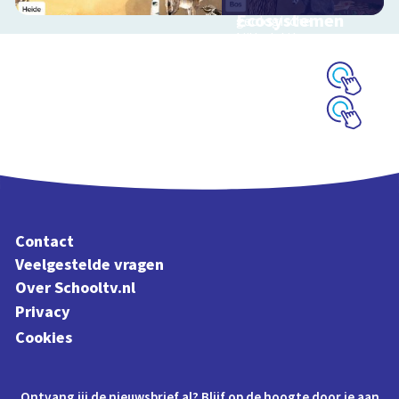
evolutie, ordening en
Ecosystemen
geologische
tijdschaal
Interactieve
schoolplaat over de
Veluwe
Schoolplaat
Schoolplaat
Contact
Veelgestelde vragen
Over Schooltv.nl
Privacy
Cookies
Ontvang jij de nieuwsbrief al? Blijf op de hoogte door je aan