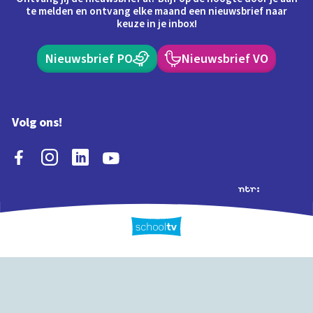
te melden en ontvang elke maand een nieuwsbrief naar
keuze in je inbox!
Nieuwsbrief PO
Nieuwsbrief VO
Volg ons!
Extra's
Schooltv biedt meer
Quiz
Schoolplaat
Tijd
dan video's! Ontdek