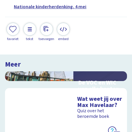
Nationale kinderherdenking, 4 mei
favoriet
tekst
toevoegen
embed
Meer
De VOC en WIC
van alle kanten
Handel en oorlog
Wat weet jij over
over zee
Max Havelaar?
Quiz over het
beroemde boek
Schoolplaat