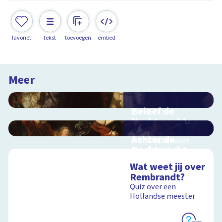
favoriet
tekst
toevoegen
embed
Meer
Beleef de
Nachtwacht
Interactieve
Achter de
schoolplaat over
Nachtwacht
Rembrandts
meesterwerk
Interactieve
Wat weet jij over
schoolplaat over de
Rembrandt?
geheimen van dit
Quiz over een
grote schilderij van
Hollandse meester
Rembrandt
Schoolplaat