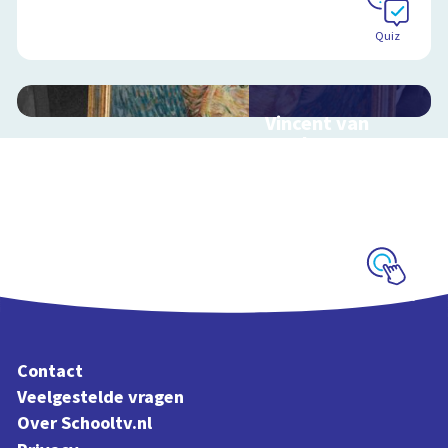
Schoolplaat
Quiz
Vincent van
Gogh
Interactieve
schoolplaat over het
leven van Vincent van
Gogh
Schoolplaat
Contact
Veelgestelde vragen
Over Schooltv.nl