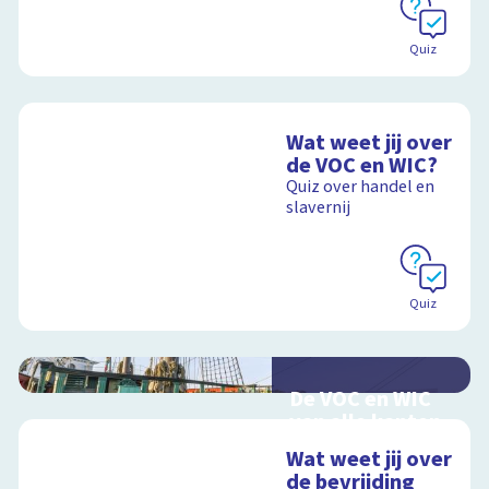
Quiz
Wat weet jij over
de VOC en WIC?
Quiz over handel en
slavernij
Quiz
De VOC en WIC
van alle kanten
Handel en oorlog
Wat weet jij over
over zee
de bevrijding