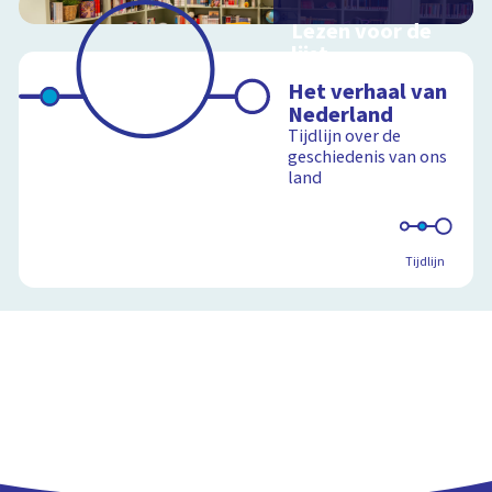
Lezen voor de
lijst
Hulp bij het
Het verhaal van
uitzoeken van een
Nederland
boek voor de leeslijst
Tijdlijn over de
geschiedenis van ons
land
Schoolplaat
Tijdlijn