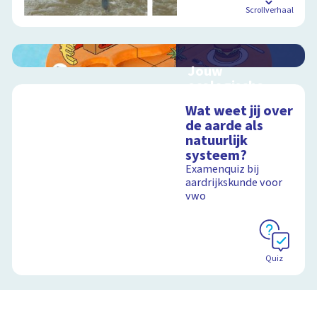
Scrollverhaal
Jouw
ecologische
voetafdruk
Wat weet jij over
Ontdek hoe jouw
de aarde als
levensstijl invloed
natuurlijk
heeft op de aarde
systeem?
Examenquiz bij
aardrijkskunde voor
vwo
Schoolplaat
Quiz