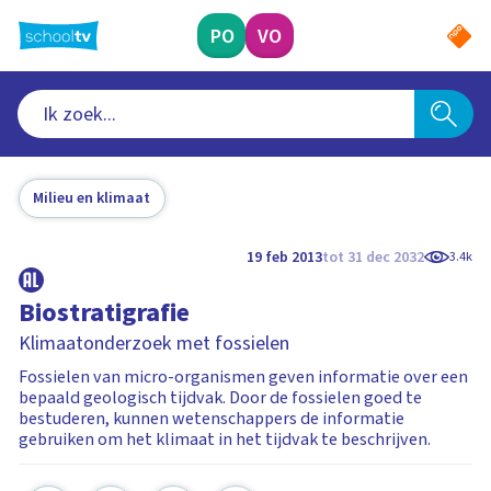
Ga
naar
PO
VO
hoofdinhoud
Milieu en klimaat
19 feb 2013
tot 31 dec 2032
3.4k
Biostratigrafie
Klimaatonderzoek met fossielen
Fossielen van micro-organismen geven informatie over een
bepaald geologisch tijdvak. Door de fossielen goed te
bestuderen, kunnen wetenschappers de informatie
gebruiken om het klimaat in het tijdvak te beschrijven.