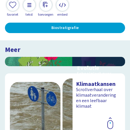
favoriet
tekst
toevoegen
embed
Biostratigrafie
Meer
Evolutie
Schoolplaat over
evolutie, ordening en
Klimaatkansen
geologische
Scrollverhaal over
tijdschaal
klimaatverandering
en een leefbaar
klimaat
Schoolplaat