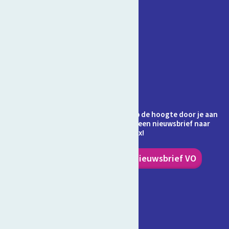
Contact
Veelgestelde vragen
Over Schooltv.nl
Privacy
Cookies
Ontvang jij de nieuwsbrief al? Blijf op de hoogte door je aan
te melden en ontvang elke maand een nieuwsbrief naar
keuze in je inbox!
Nieuwsbrief PO
Nieuwsbrief VO
Volg ons!