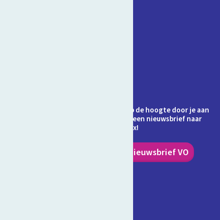
Contact
Veelgestelde vragen
Over Schooltv.nl
Privacy
Cookies
Ontvang jij de nieuwsbrief al? Blijf op de hoogte door je aan
te melden en ontvang elke maand een nieuwsbrief naar
keuze in je inbox!
Nieuwsbrief PO
Nieuwsbrief VO
Volg ons!