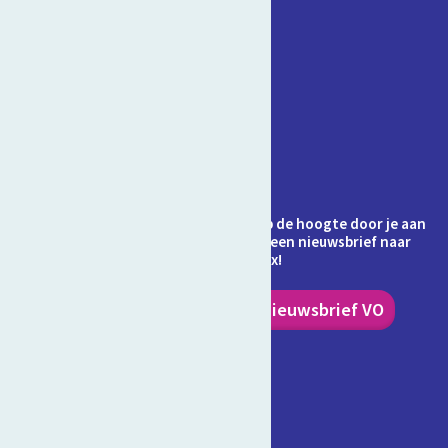
Contact
Veelgestelde vragen
Over Schooltv.nl
Privacy
Cookies
Ontvang jij de nieuwsbrief al? Blijf op de hoogte door je aan
te melden en ontvang elke maand een nieuwsbrief naar
keuze in je inbox!
Nieuwsbrief PO
Nieuwsbrief VO
Volg ons!