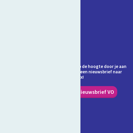
Contact
Veelgestelde vragen
Over Schooltv.nl
Privacy
Cookies
Ontvang jij de nieuwsbrief al? Blijf op de hoogte door je aan
te melden en ontvang elke maand een nieuwsbrief naar
keuze in je inbox!
Nieuwsbrief PO
Nieuwsbrief VO
Volg ons!