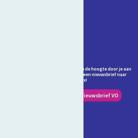
Contact
Veelgestelde vragen
Over Schooltv.nl
Privacy
Cookies
Ontvang jij de nieuwsbrief al? Blijf op de hoogte door je aan
te melden en ontvang elke maand een nieuwsbrief naar
keuze in je inbox!
Nieuwsbrief PO
Nieuwsbrief VO
Volg ons!